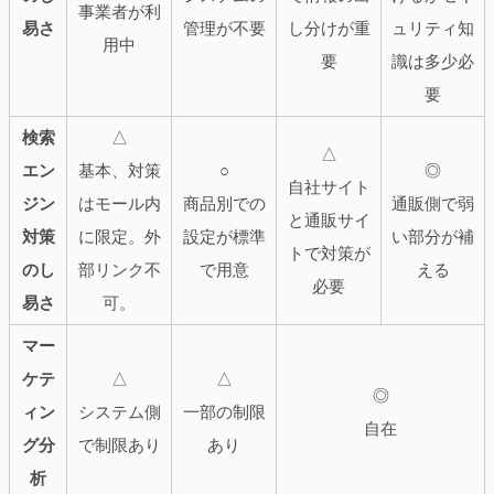
事業者が利
易さ
管理が不要
し分けが重
ュリティ知
用中
要
識は多少必
要
検索
△
△
エン
基本、対策
○
◎
自社サイト
ジン
はモール内
商品別での
通販側で弱
と通販サイ
対策
に限定。外
設定が標準
い部分が補
トで対策が
のし
部リンク不
で用意
える
必要
易さ
可。
マー
ケテ
△
△
◎
ィン
システム側
一部の制限
自在
グ分
で制限あり
あり
析