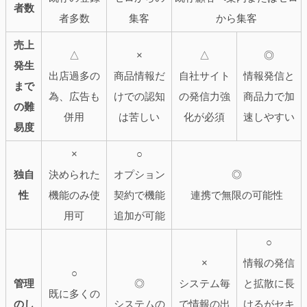
者数
者多数
集客
から集客
売上
△
×
△
◎
発生
出店過多の
商品情報だ
自社サイト
情報発信と
まで
為、広告も
けでの認知
の発信力強
商品力で加
の難
併用
は苦しい
化が必須
速しやすい
易度
×
○
独自
決められた
オプション
◎
性
機能のみ使
契約で機能
連携で無限の可能性
用可
追加が可能
○
×
情報の発信
○
管理
◎
システム毎
と拡散に長
既に多くの
のし
システムの
で情報の出
けるがセキ