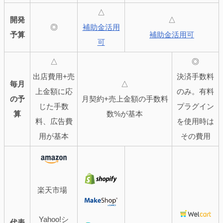
△
開発
△
◎
補助金活用
予算
補助金活用可
可
△
◎
出店費用+売
決済手数料
毎月
△
上金額に応
のみ。有料
の予
月契約+売上金額の手数料
じた手数
プラグイン
算
数%が基本
料、広告費
を使用時は
用が基本
その費用
楽天市場
Yahoo!シ
代表