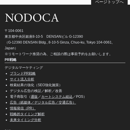
ページトップへ
〒104-0061
東京都中央区銀座8-10-5 DENSANビル G-12390
（G-12390 DENSAN Bldg., 8-10-5 Ginza, Chuo-ku, Tokyo 104-0061,
Japan）
※リモートワーク推奨の為、ご相談の際は事前予約をお願いします。
PR戦略
デジタルマーケティング
ブランドPR戦略
サイト流入分析
検索結果の強化（SEO強化施策）
デジタル広告の検証／解析／改善
電子商取引（
通販
／
カートシステム組込
／POS）
広告（紙媒体／デジタル広告／交通広告）
情報発信（PR）
戦略的タイミング解析
未来タイミング分析