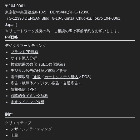
〒104-0061
東京都中央区銀座8-10-5 DENSANビル G-12390
（G-12390 DENSAN Bldg., 8-10-5 Ginza, Chuo-ku, Tokyo 104-0061,
Japan）
※リモートワーク推奨の為、ご相談の際は事前予約をお願いします。
PR戦略
デジタルマーケティング
ブランドPR戦略
サイト流入分析
検索結果の強化（SEO強化施策）
デジタル広告の検証／解析／改善
電子商取引（
通販
／
カートシステム組込
／POS）
広告（紙媒体／デジタル広告／交通広告）
情報発信（PR）
戦略的タイミング解析
未来タイミング分析
制作
クリエイティブ
デザイン／ライティング
印刷