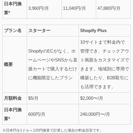
日本円換
3,960円/月
11,040円/月
47,880円/月
算*
プラン名
スターター
Shopify Plus
10サイトまで料金内で
ShopifyのECがなく、ホ
管理でき、チェックアウ
ームページやSNSから直
ト画面をカスタマイズで
概要
接カートで購入するだけ
きます。地域別に専用で
に機能限定したプラン
構築したり、B2B取引に
も活用できます。
月額料金
$5/月
$2,000〜/月
日本円換
600円/月
240,000円〜/月
算*
※日本円を1ドル＝120円換算で計算した場合の料金目安です。