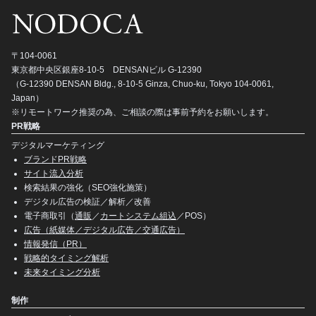
〒104-0061
東京都中央区銀座8-10-5 DENSANビル G-12390
（G-12390 DENSAN Bldg., 8-10-5 Ginza, Chuo-ku, Tokyo 104-0061,
Japan）
※リモートワーク推奨の為、ご相談の際は事前予約をお願いします。
PR戦略
デジタルマーケティング
ブランドPR戦略
サイト流入分析
検索結果の強化（SEO強化施策）
デジタル広告の検証／解析／改善
電子商取引（
通販
／
カートシステム組込
／POS）
広告（紙媒体／デジタル広告／交通広告）
情報発信（PR）
戦略的タイミング解析
未来タイミング分析
制作