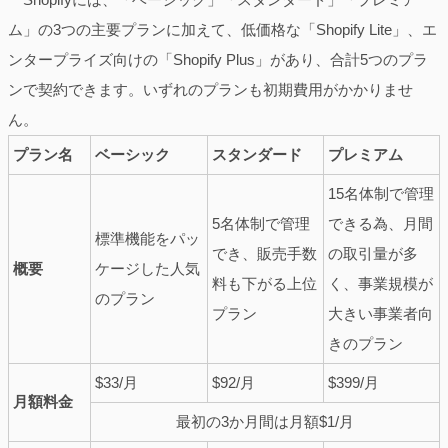
ム」の3つの主要プランに加えて、低価格な「Shopify Lite」、エ
ンタープライズ向けの「Shopify Plus」があり、合計5つのプラ
ンで契約できます。いずれのプランも初期費用がかかりませ
ん。
プラン名
ベーシック
スタンダード
プレミアム
15名体制で管理
5名体制で管理
できる為、月間
標準機能をパッ
でき、販売手数
の取引量が多
概要
ケージした人気
料も下がる上位
く、事業規模が
のプラン
プラン
大きい事業者向
きのプラン
$33/月
$92/月
$399/月
月額料金
最初の3か月間は月額$1/月